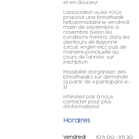
et en douceur.
L’association ALAIA YOGA
propose une breathwalk
hebdomadaire le vendredi
matin de septembre à
novembre (selon les
conditions météo), dans les
alentours de Bayonne
(Urcuit, Anglet etc.), puis de
manière ponctuelle au
cours de l’année, sur
inscription.
Possibilité d’organiser des
breathwalks sur demande
(à partir de 4 participant-e-
s).
N’hésitez pas à nous
contacter pour plus
d’informations!
Horaires
Vendredi
10 h 00 - 11 h 30