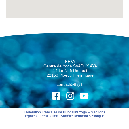
FFKY
Centre de Yoga SVADHY AYA
14 La Noë Renault
22150 Ploeuc l’Hermitage
contact@ffky.fr
Fédération Française de Kundalini Yoga –
Mentions
légales
– Réalisation :
Anaëlle Berthelot
&
Slong.fr