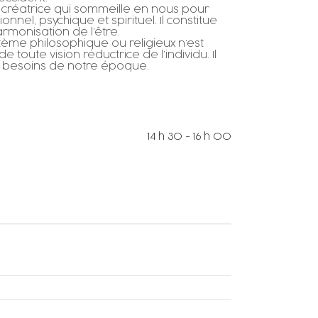
ie créatrice qui sommeille en nous pour
el, psychique et spirituel. Il constitue
armonisation de l’être.
tème philosophique ou religieux n’est
de toute vision réductrice de l’individu. Il
x besoins de notre époque.
14 h 30 - 16 h 00