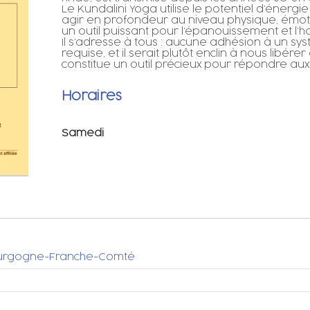
Le Kundalini Yoga utilise le potentiel d’énerg
agir en profondeur au niveau physique, émotionn
un outil puissant pour l’épanouissement et l’h
Il s’adresse à tous : aucune adhésion à un sys
requise, et il serait plutôt enclin à nous libérer 
constitue un outil précieux pour répondre au
Horaires
Samedi
 Bourgogne-Franche-Comté