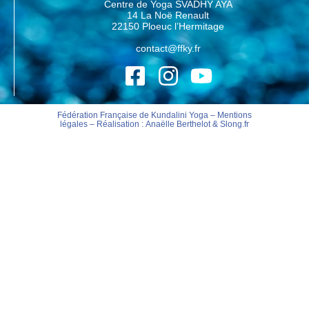
Centre de Yoga SVADHY AYA
14 La Noë Renault
22150 Ploeuc l’Hermitage
contact@ffky.fr
Fédération Française de Kundalini Yoga –
Mentions
légales
– Réalisation :
Anaëlle Berthelot
&
Slong.fr