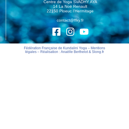
Centre de Yoga SVADHY AYA
14 La Noë Renault
22150 Ploeuc l’Hermitage
contact@ffky.fr
Fédération Française de Kundalini Yoga –
Mentions
légales
– Réalisation :
Anaëlle Berthelot
&
Slong.fr