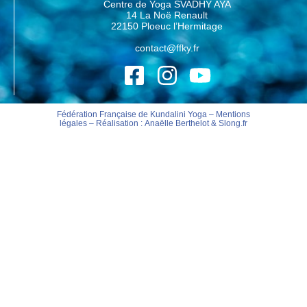
Centre de Yoga SVADHY AYA
14 La Noë Renault
22150 Ploeuc l’Hermitage
contact@ffky.fr
Fédération Française de Kundalini Yoga –
Mentions
légales
– Réalisation :
Anaëlle Berthelot
&
Slong.fr