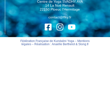
Centre de Yoga SVADHY AYA
14 La Noë Renault
22150 Ploeuc l’Hermitage
contact@ffky.fr
Fédération Française de Kundalini Yoga –
Mentions
légales
– Réalisation :
Anaëlle Berthelot
&
Slong.fr