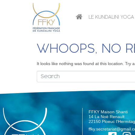
LE KUNDALINI YOGA
WHOOPS, NO R
It looks like nothing was found at this location. Try
FFKY Maison Shanti
14 La Noë Renault
22150 Ploeuc l'Hermita
ffky.secretariat@gmail.