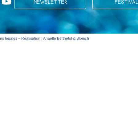
NEWSLETTER
FESTIVA
ns légales
– Réalisation :
Anaëlle Berthelot
&
Slong.fr