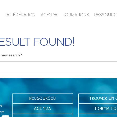
LA FÉDÉRATION
AGENDA
FORMATIONS
RESSOURC
ESULT FOUND!
 a new search?
RESSOURCES
TROUVER UN 
ge
AGENDA
FORMATIO
com