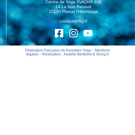
Centre de Yoga SVADHY AYA
14 La Noë Renault
22150 Ploeuc l’Hermitage
contact@ffky.fr
Fédération Française de Kundalini Yoga –
Mentions
légales
– Réalisation :
Anaëlle Berthelot
&
Slong.fr