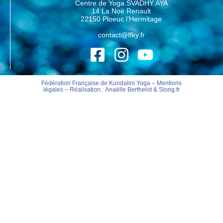
Centre de Yoga SVADHY AYA
14 La Noë Renault
22150 Ploeuc l’Hermitage
contact@ffky.fr
Fédération Française de Kundalini Yoga –
Mentions
légales
– Réalisation :
Anaëlle Berthelot
&
Slong.fr