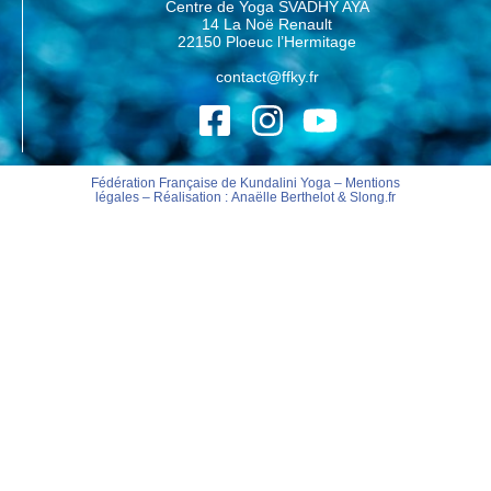
Centre de Yoga SVADHY AYA
14 La Noë Renault
22150 Ploeuc l’Hermitage
contact@ffky.fr
Fédération Française de Kundalini Yoga –
Mentions
légales
– Réalisation :
Anaëlle Berthelot
&
Slong.fr