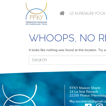
LE KUNDALINI YOGA
WHOOPS, NO R
It looks like nothing was found at this location. Try
FFKY Maison Shanti
14 La Noë Renault
22150 Ploeuc l'Hermita
ffky.secretariat@gmail.