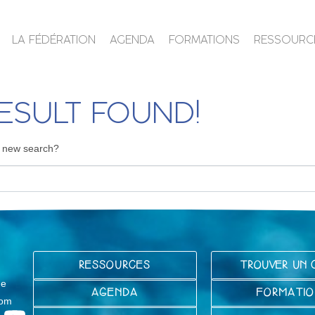
LA FÉDÉRATION
AGENDA
FORMATIONS
RESSOURC
ESULT FOUND!
 a new search?
RESSOURCES
TROUVER UN 
ge
AGENDA
FORMATIO
com