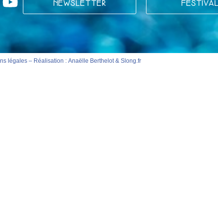
NEWSLETTER
FESTIVA
ns légales
– Réalisation :
Anaëlle Berthelot
&
Slong.fr