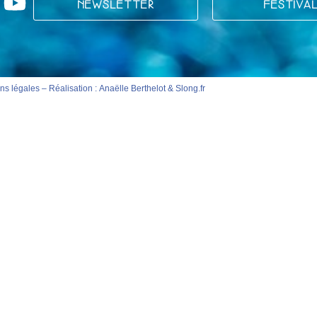
NEWSLETTER
FESTIVA
ns légales
– Réalisation :
Anaëlle Berthelot
&
Slong.fr