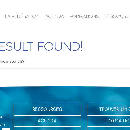
LA FÉDÉRATION
AGENDA
FORMATIONS
RESSOURC
ESULT FOUND!
 a new search?
RESSOURCES
TROUVER UN 
ge
AGENDA
FORMATIO
com