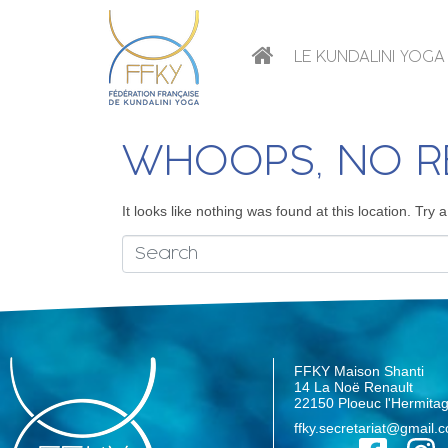
LE KUNDALINI YOGA
WHOOPS, NO R
It looks like nothing was found at this location. Try
FFKY Maison Shanti
14 La Noë Renault
22150 Ploeuc l'Hermita
ffky.secretariat@gmail.